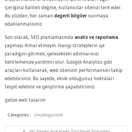
içeriğiniz kaliteli değilse, kullanıcılar sitenizi terk eder.
Bu yüzden, her zaman
değerli bilgiler
sunmaya
odaklanmalısınız.
Son olarak, SEO planlamasında
analiz ve raporlama
yapmayı ihmal etmeyin. Hangi stratejilerin işe
yaradığını görmek, gelecekteki adımlarınızı
belirlemenize yardımcı olur. Google Analytics gibi
araçları kullanarak, web sitenizin performansını takip
edebilirsiniz. Bu sayede, eksik olduğunuz noktaları
tespit edebilir ve geliştirme yapabilirsiniz.
gebze web tasarım
Categories :
Uncategorized
Yazı
gezinmesi
Previous
Hp Servisi Ankarada Touchpad Sorunlari