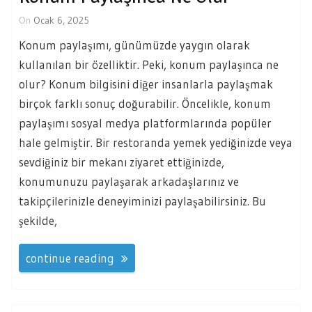
On
Ocak 6, 2025
Konum paylaşımı, günümüzde yaygın olarak
kullanılan bir özelliktir. Peki, konum paylaşınca ne
olur? Konum bilgisini diğer insanlarla paylaşmak
birçok farklı sonuç doğurabilir. Öncelikle, konum
paylaşımı sosyal medya platformlarında popüler
hale gelmiştir. Bir restoranda yemek yediğinizde veya
sevdiğiniz bir mekanı ziyaret ettiğinizde,
konumunuzu paylaşarak arkadaşlarınız ve
takipçilerinizle deneyiminizi paylaşabilirsiniz. Bu
şekilde,
continue reading