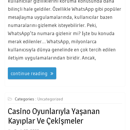
kullanıcılar gizliliklerini koruma konusunda daha
bilinçli hale geldiler. Özellikle WhatsApp gibi popüler
mesajlaşma uygulamalarında, kullanıcılar bazen
numaralarını gizlemek isteyebilirler. Peki,
WhatsApp’ta numara gizlenir mi? İşte bu konuda
merak edilenler… WhatsApp, milyonlarca
kullanıcısıyla dünya genelinde en çok tercih edilen
iletişim uygulamalarından biridir. Ancak,
continue reading
Categories :
Uncategorized
Casino Oyunlarıyla Yaşanan
Kayıplar Ve Çekişmeler