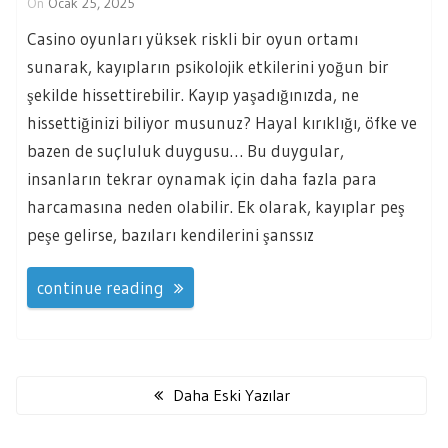
On
Ocak 25, 2025
Casino oyunları yüksek riskli bir oyun ortamı
sunarak, kayıpların psikolojik etkilerini yoğun bir
şekilde hissettirebilir. Kayıp yaşadığınızda, ne
hissettiğinizi biliyor musunuz? Hayal kırıklığı, öfke ve
bazen de suçluluk duygusu… Bu duygular,
insanların tekrar oynamak için daha fazla para
harcamasına neden olabilir. Ek olarak, kayıplar peş
peşe gelirse, bazıları kendilerini şanssız
continue reading
Yazı
gezinmesi
Daha Eski Yazılar