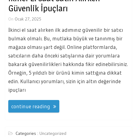
Güvenlik İpuçları
On
Ocak 27, 2025
İkinci el saat alırken ilk adımınız güvenilir bir satıcı
bulmak olmalı. Bu, mutlaka büyük ve tanınmış bir
mağaza olması şart değil. Online platformlarda,
satıcıların daha önceki satışlarına dair yorumlara
bakarak güvenilirlikleri hakkında fikir edinebilirsiniz.
Örneğin, 5 yıldızlı bir ürünü kimin sattığına dikkat
edin. Kullanıcı yorumları, sizin için altın değerinde
ipuçları
continue reading
Categories :
Uncategorized