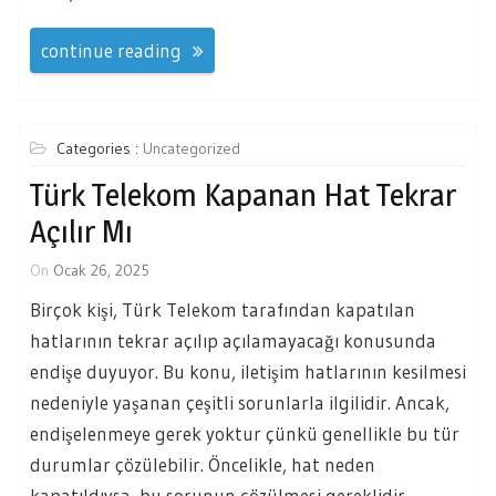
continue reading
Categories :
Uncategorized
Türk Telekom Kapanan Hat Tekrar
Açılır Mı
On
Ocak 26, 2025
Birçok kişi, Türk Telekom tarafından kapatılan
hatlarının tekrar açılıp açılamayacağı konusunda
endişe duyuyor. Bu konu, iletişim hatlarının kesilmesi
nedeniyle yaşanan çeşitli sorunlarla ilgilidir. Ancak,
endişelenmeye gerek yoktur çünkü genellikle bu tür
durumlar çözülebilir. Öncelikle, hat neden
kapatıldıysa, bu sorunun çözülmesi gereklidir.