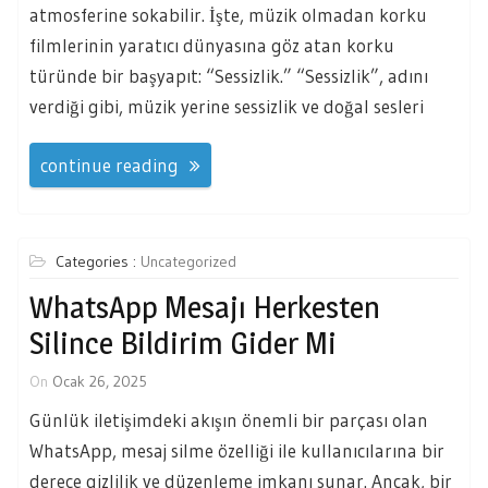
atmosferine sokabilir. İşte, müzik olmadan korku
filmlerinin yaratıcı dünyasına göz atan korku
türünde bir başyapıt: “Sessizlik.” “Sessizlik”, adını
verdiği gibi, müzik yerine sessizlik ve doğal sesleri
continue reading
Categories :
Uncategorized
WhatsApp Mesajı Herkesten
Silince Bildirim Gider Mi
On
Ocak 26, 2025
Günlük iletişimdeki akışın önemli bir parçası olan
WhatsApp, mesaj silme özelliği ile kullanıcılarına bir
derece gizlilik ve düzenleme imkanı sunar. Ancak, bir