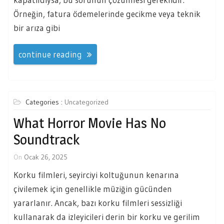
Örneğin, fatura ödemelerinde gecikme veya teknik
bir arıza gibi
continue reading
Categories :
Uncategorized
What Horror Movie Has No
Soundtrack
On
Ocak 26, 2025
Korku filmleri, seyirciyi koltuğunun kenarına
çivilemek için genellikle müziğin gücünden
yararlanır. Ancak, bazı korku filmleri sessizliği
kullanarak da izleyicileri derin bir korku ve gerilim