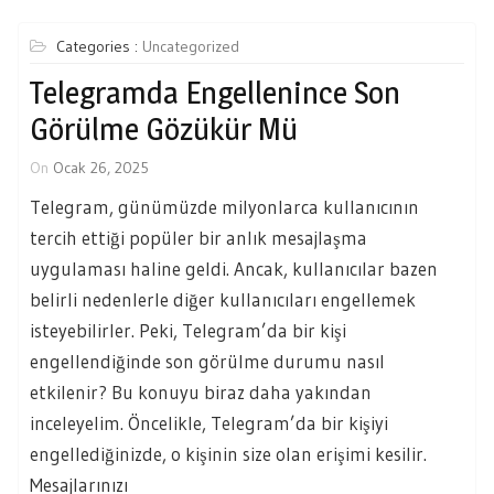
Categories :
Uncategorized
Telegramda Engellenince Son
Görülme Gözükür Mü
On
Ocak 26, 2025
Telegram, günümüzde milyonlarca kullanıcının
tercih ettiği popüler bir anlık mesajlaşma
uygulaması haline geldi. Ancak, kullanıcılar bazen
belirli nedenlerle diğer kullanıcıları engellemek
isteyebilirler. Peki, Telegram’da bir kişi
engellendiğinde son görülme durumu nasıl
etkilenir? Bu konuyu biraz daha yakından
inceleyelim. Öncelikle, Telegram’da bir kişiyi
engellediğinizde, o kişinin size olan erişimi kesilir.
Mesajlarınızı