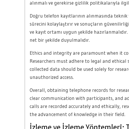
alınmalı ve gerekirse gizlilik politikalarıyla ilg
Doğru telefon kayıtlarının alınmasında teknik ye
sürecini kolaylaştırır ve sonuçların güvenilirliğ
ve kayıt ortamı uygun şekilde hazırlanmalıdır.
net bir şekilde duyulmalıdır.
Ethics and integrity are paramount when it co
Researchers must adhere to legal and ethical 
collected data should be used solely for rese
unauthorized access.
Overall, obtaining telephone records for resea
clear communication with participants, and ad
calls are recorded accurately and ethically, re
the advancement of knowledge in their field.
İzleme ve İzleme Yöntemleri: