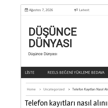
Skip
Kumar Oynamanin Gizli Tehlikeleri
Ağustos 7, 2026
Latest
La
to
content
DÜŞÜNCE
DÜNYASI
Düşünce Dünyası
LISTE
REELS BEĞENI YÜKLEME BEDAVA
Home
Uncategorized
Telefon Kayıtları Nasıl Alı
Telefon kayıtları nasıl alını