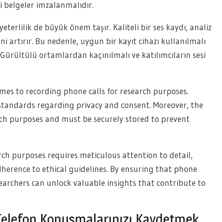
ili belgeler imzalanmalıdır.
terlilik de büyük önem taşır. Kaliteli bir ses kaydı, analiz
ini artırır. Bu nedenle, uygun bir kayıt cihazı kullanılmalı
 Gürültülü ortamlardan kaçınılmalı ve katılımcıların sesi
mes to recording phone calls for research purposes.
standards regarding privacy and consent. Moreover, the
arch purposes and must be securely stored to prevent
rch purposes requires meticulous attention to detail,
herence to ethical guidelines. By ensuring that phone
searchers can unlock valuable insights that contribute to
 Telefon Konuşmalarınızı Kaydetmek