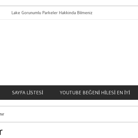
ke Gorunumlu Parkeler Hakkinda Bilmeniz Gerekenler
Bahis Oynamanin
SAYFA LISTESI
YOUTUBE BEĞENI HILESI EN İYI
nır
r