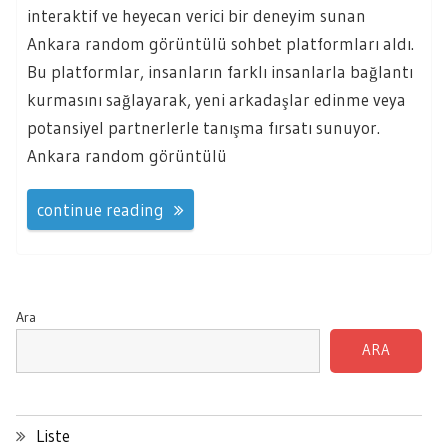
interaktif ve heyecan verici bir deneyim sunan
Ankara random görüntülü sohbet platformları aldı.
Bu platformlar, insanların farklı insanlarla bağlantı
kurmasını sağlayarak, yeni arkadaşlar edinme veya
potansiyel partnerlerle tanışma fırsatı sunuyor.
Ankara random görüntülü
continue reading
Ara
ARA
Liste