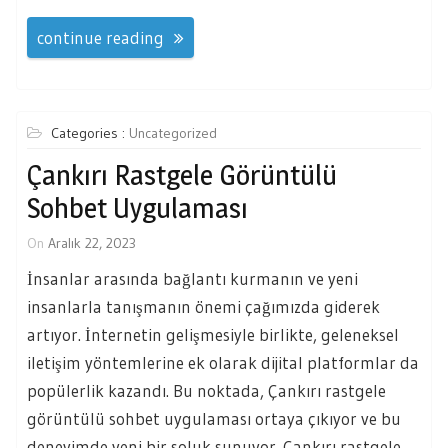
continue reading
Categories :
Uncategorized
Çankırı Rastgele Görüntülü
Sohbet Uygulaması
On
Aralık 22, 2023
İnsanlar arasında bağlantı kurmanın ve yeni
insanlarla tanışmanın önemi çağımızda giderek
artıyor. İnternetin gelişmesiyle birlikte, geleneksel
iletişim yöntemlerine ek olarak dijital platformlar da
popülerlik kazandı. Bu noktada, Çankırı rastgele
görüntülü sohbet uygulaması ortaya çıkıyor ve bu
deneyimde yeni bir soluk sunuyor. Çankırı rastgele