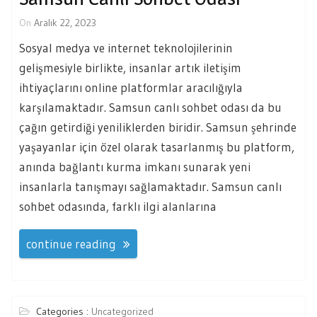
On
Aralık 22, 2023
Sosyal medya ve internet teknolojilerinin
gelişmesiyle birlikte, insanlar artık iletişim
ihtiyaçlarını online platformlar aracılığıyla
karşılamaktadır. Samsun canlı sohbet odası da bu
çağın getirdiği yeniliklerden biridir. Samsun şehrinde
yaşayanlar için özel olarak tasarlanmış bu platform,
anında bağlantı kurma imkanı sunarak yeni
insanlarla tanışmayı sağlamaktadır. Samsun canlı
sohbet odasında, farklı ilgi alanlarına
continue reading
Categories :
Uncategorized