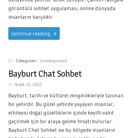
görüntülü sohbet uygulaması, online dünyada
insanların karşılıklı
continue reading
Categories :
Uncategorized
Bayburt Chat Sohbet
On
Aralık 22, 2023
Bayburt, tarihi ve kültürel zenginlikleriyle tanınan
bir şehirdir. Bu güzel şehirde yaşayan insanlar,
etkileyici doğal güzelliklerin içinde keyifli vakit
geçirmek için bir araya gelme fırsatı bulurlar.
Bayburt Chat Sohbet ise bu bölgede insanların