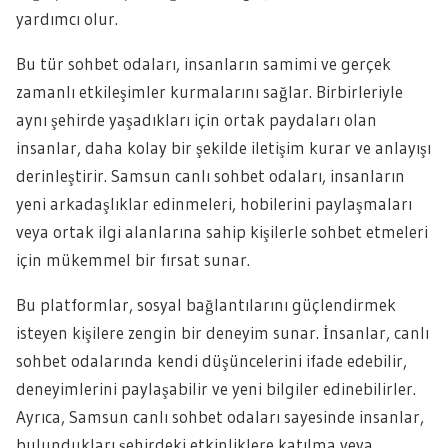
yardımcı olur.
Bu tür sohbet odaları, insanların samimi ve gerçek
zamanlı etkileşimler kurmalarını sağlar. Birbirleriyle
aynı şehirde yaşadıkları için ortak paydaları olan
insanlar, daha kolay bir şekilde iletişim kurar ve anlayışı
derinleştirir. Samsun canlı sohbet odaları, insanların
yeni arkadaşlıklar edinmeleri, hobilerini paylaşmaları
veya ortak ilgi alanlarına sahip kişilerle sohbet etmeleri
için mükemmel bir fırsat sunar.
Bu platformlar, sosyal bağlantılarını güçlendirmek
isteyen kişilere zengin bir deneyim sunar. İnsanlar, canlı
sohbet odalarında kendi düşüncelerini ifade edebilir,
deneyimlerini paylaşabilir ve yeni bilgiler edinebilirler.
Ayrıca, Samsun canlı sohbet odaları sayesinde insanlar,
bulundukları şehirdeki etkinliklere katılma veya