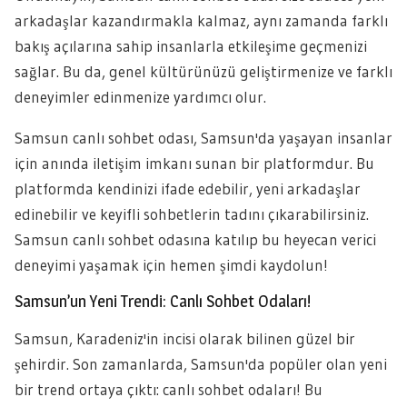
arkadaşlar kazandırmakla kalmaz, aynı zamanda farklı
bakış açılarına sahip insanlarla etkileşime geçmenizi
sağlar. Bu da, genel kültürünüzü geliştirmenize ve farklı
deneyimler edinmenize yardımcı olur.
Samsun canlı sohbet odası, Samsun'da yaşayan insanlar
için anında iletişim imkanı sunan bir platformdur. Bu
platformda kendinizi ifade edebilir, yeni arkadaşlar
edinebilir ve keyifli sohbetlerin tadını çıkarabilirsiniz.
Samsun canlı sohbet odasına katılıp bu heyecan verici
deneyimi yaşamak için hemen şimdi kaydolun!
Samsun’un Yeni Trendi: Canlı Sohbet Odaları!
Samsun, Karadeniz'in incisi olarak bilinen güzel bir
şehirdir. Son zamanlarda, Samsun'da popüler olan yeni
bir trend ortaya çıktı: canlı sohbet odaları! Bu