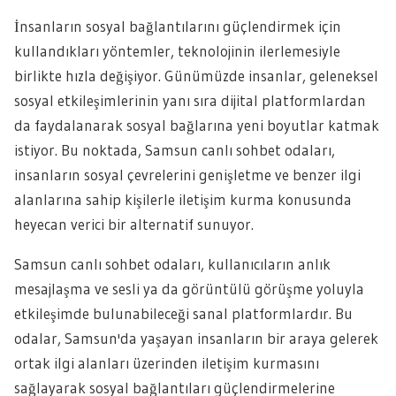
İnsanların sosyal bağlantılarını güçlendirmek için
kullandıkları yöntemler, teknolojinin ilerlemesiyle
birlikte hızla değişiyor. Günümüzde insanlar, geleneksel
sosyal etkileşimlerinin yanı sıra dijital platformlardan
da faydalanarak sosyal bağlarına yeni boyutlar katmak
istiyor. Bu noktada, Samsun canlı sohbet odaları,
insanların sosyal çevrelerini genişletme ve benzer ilgi
alanlarına sahip kişilerle iletişim kurma konusunda
heyecan verici bir alternatif sunuyor.
Samsun canlı sohbet odaları, kullanıcıların anlık
mesajlaşma ve sesli ya da görüntülü görüşme yoluyla
etkileşimde bulunabileceği sanal platformlardır. Bu
odalar, Samsun'da yaşayan insanların bir araya gelerek
ortak ilgi alanları üzerinden iletişim kurmasını
sağlayarak sosyal bağlantıları güçlendirmelerine