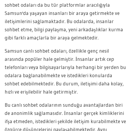
sohbet odaları da bu tür platformlar aracılığıyla
Samsun'da yaşayan insanları bir araya getirmekte ve
iletişimlerini sağlamaktadır. Bu odalarda, insanlar
sohbet etme, bilgi paylaşma, yeni arkadaşlıklar kurma
gibi farklı amaçlarla bir araya gelmektedir.
Samsun canlı sohbet odaları, özellikle genç nesil
arasında popüler hale gelmiştir. İnsanlar artık cep
telefonları veya bilgisayarlarıyla herhangi bir yerden bu
odalara bağlanabilmekte ve istedikleri konularda
sohbet edebilmektedir. Bu durum, iletişimi daha kolay,
hızlı ve erişilebilir hale getirmiştir.
Bu canlı sohbet odalarının sunduğu avantajlardan biri
de anonimlik sağlamasıdır. İnsanlar gerçek kimliklerini
ifşa etmeden, istedikleri şekilde iletişim kurabilmekte ve
özgürce düşüncelerini paylaşabilmektedir. Aynı