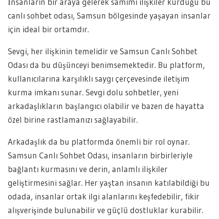
İnsanların bir araya gelerek samimi ilişkiler kurduğu bu
canlı sohbet odası, Samsun bölgesinde yaşayan insanlar
için ideal bir ortamdır.
Sevgi, her ilişkinin temelidir ve Samsun Canlı Sohbet
Odası da bu düşünceyi benimsemektedir. Bu platform,
kullanıcılarına karşılıklı saygı çerçevesinde iletişim
kurma imkanı sunar. Sevgi dolu sohbetler, yeni
arkadaşlıkların başlangıcı olabilir ve bazen de hayatta
özel birine rastlamanızı sağlayabilir.
Arkadaşlık da bu platformda önemli bir rol oynar.
Samsun Canlı Sohbet Odası, insanların birbirleriyle
bağlantı kurmasını ve derin, anlamlı ilişkiler
geliştirmesini sağlar. Her yaştan insanın katılabildiği bu
odada, insanlar ortak ilgi alanlarını keşfedebilir, fikir
alışverişinde bulunabilir ve güçlü dostluklar kurabilir.