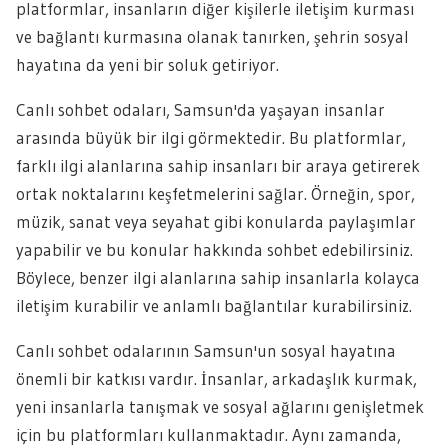
platformlar, insanların diğer kişilerle iletişim kurması
ve bağlantı kurmasına olanak tanırken, şehrin sosyal
hayatına da yeni bir soluk getiriyor.
Canlı sohbet odaları, Samsun'da yaşayan insanlar
arasında büyük bir ilgi görmektedir. Bu platformlar,
farklı ilgi alanlarına sahip insanları bir araya getirerek
ortak noktalarını keşfetmelerini sağlar. Örneğin, spor,
müzik, sanat veya seyahat gibi konularda paylaşımlar
yapabilir ve bu konular hakkında sohbet edebilirsiniz.
Böylece, benzer ilgi alanlarına sahip insanlarla kolayca
iletişim kurabilir ve anlamlı bağlantılar kurabilirsiniz.
Canlı sohbet odalarının Samsun'un sosyal hayatına
önemli bir katkısı vardır. İnsanlar, arkadaşlık kurmak,
yeni insanlarla tanışmak ve sosyal ağlarını genişletmek
için bu platformları kullanmaktadır. Aynı zamanda,