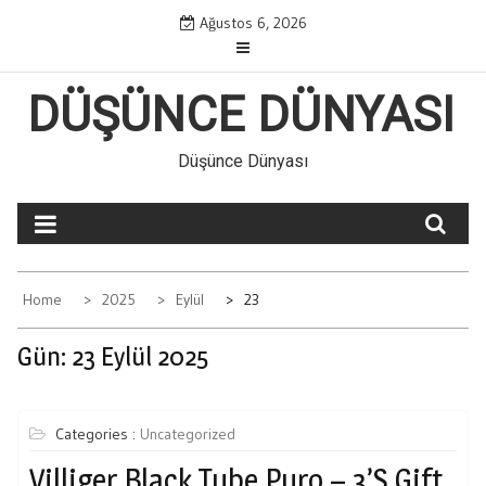
Skip
Ağustos 6, 2026
to
content
DÜŞÜNCE DÜNYASI
Düşünce Dünyası
Home
2025
Eylül
23
Gün:
23 Eylül 2025
Categories :
Uncategorized
Villiger Black Tube Puro – 3’s Gift