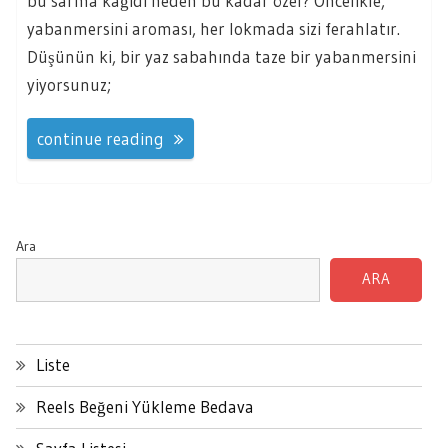
bu sarma kağıdı neden bu kadar özel? Öncelikle,
yabanmersini aroması, her lokmada sizi ferahlatır.
Düşünün ki, bir yaz sabahında taze bir yabanmersini
yiyorsunuz;
continue reading
Ara
ARA
Liste
Reels Beğeni Yükleme Bedava