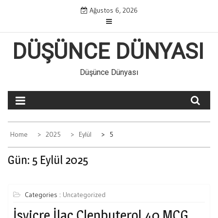
Skip
Ağustos 6, 2026
to
content
DÜŞÜNCE DÜNYASI
Düşünce Dünyası
Home
2025
Eylül
5
Gün:
5 Eylül 2025
Categories :
Uncategorized
İsviçre İlaç Clenbuterol 40 MCG