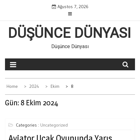
Skip
Ağustos 7, 2026
to
content
DÜŞÜNCE DÜNYASI
Düşünce Dünyası
Home
2024
Ekim
8
Gün:
8 Ekim 2024
Categories :
Uncategorized
Aviator Uçak Oyununda Yarış