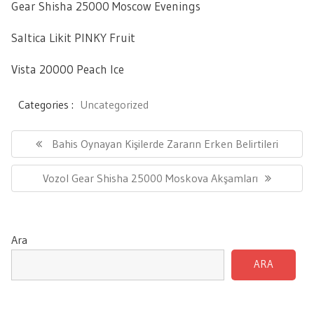
Gear Shisha 25000 Moscow Evenings
Saltica Likit PINKY Fruit
Vista 20000 Peach Ice
Categories :
Uncategorized
Yazı
gezinmesi
Previous
Bahis Oynayan Kişilerde Zararın Erken Belirtileri
Post:
Next
Vozol Gear Shisha 25000 Moskova Akşamları
Post:
Ara
ARA