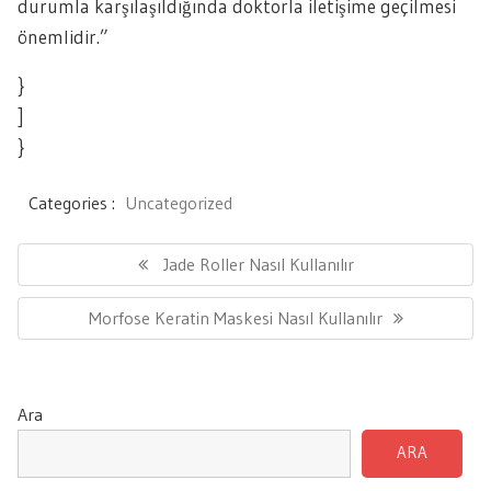
durumla karşılaşıldığında doktorla iletişime geçilmesi
önemlidir.”
}
]
}
Categories :
Uncategorized
Yazı
gezinmesi
Previous
Jade Roller Nasıl Kullanılır
Post:
Next
Morfose Keratin Maskesi Nasıl Kullanılır
Post:
Ara
ARA