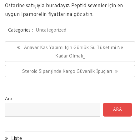
Ostarine
satışıyla buradayız. Peptid sevenler için en
uygun
Ipamorelin
fiyatlarına göz atın.
Categories :
Uncategorized
Yazı
gezinmesi
Previous
Anavar Kas Yapımı İçin Günlük Su Tüketimi Ne
Post:
Kadar Olmalı_
Next
Steroid Siparişinde Kargo Güvenlik İpuçları
Post:
Ara
ARA
Liste