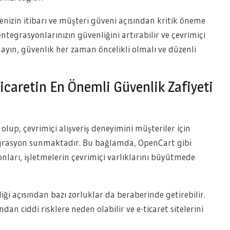
nizin itibarı ve müşteri güveni açısından kritik öneme
entegrasyonlarınızın güvenliğini artırabilir ve çevrimiçi
ayın, güvenlik her zaman öncelikli olmalı ve düzenli
icaretin En Önemli Güvenlik Zafiyeti
lup, çevrimiçi alışveriş deneyimini müşteriler için
egrasyon sunmaktadır. Bu bağlamda, OpenCart gibi
ları, işletmelerin çevrimiçi varlıklarını büyütmede
ği açısından bazı zorluklar da beraberinde getirebilir.
dan ciddi risklere neden olabilir ve e-ticaret sitelerini