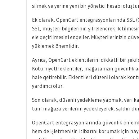
silmek ve yerine yeni bir yönetici hesabı oluşt
Ek olarak, OpenCart entegrasyonlarında SSL (
SSL, müşteri bilgilerinin şifrelenerek iletilmes
ele geçirilmesini engeller. Müşterilerinizin güv
yüklemek önemlidir.
Ayrıca, OpenCart eklentilerini dikkatli bir şe
Kötü niyetli eklentiler, mağazanızın güvenlik a
hale getirebilir. Eklentileri düzenli olarak ko
yardımcı olur.
Son olarak, düzenli yedekleme yapmak, veri ka
tüm mağaza verilerini yedekleyerek, saldırı duru
OpenCart entegrasyonlarında güvenlik önlemle
hem de işletmenizin itibarını korumak için hay