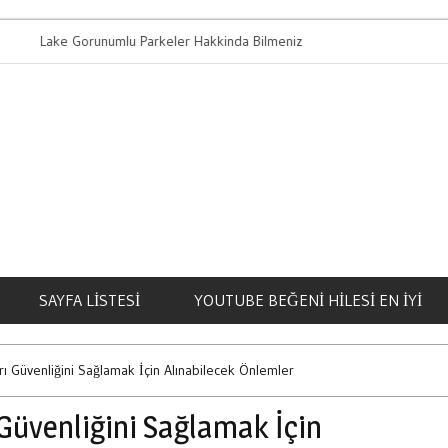
ake Gorunumlu Parkeler Hakkinda Bilmeniz Gerekenler
Bahis Oynamanin
SAYFA LISTESI
YOUTUBE BEĞENI HILESI EN İYI
 Güvenliğini Sağlamak İçin Alınabilecek Önlemler
Güvenliğini Sağlamak İçin