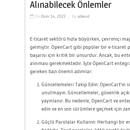
Alınabilecek Önlemler
On
Ekim 14, 2023
By
adwod
E-ticaret sektörü hızla büyürken, çevrimiçi m
gelmiştir. OpenCart gibi popüler bir e-ticare
başarısı için kritik bir unsurdur. Ancak, bu en
alınması gerekmektedir. İşte OpenCart entegra
gereken bazı önemli adımlar:
Güncellemeleri Takip Edin: OpenCart'ın 
unutmayın. Güncellemeler, güvenlik açık
yayınlanır. Bu nedenle, OpenCart ve enteg
edin ve en son sürümlere geçmek için zam
Güçlü Parolalar Kullanın: Herhangi bir 
bağlıdır. Zayıf parolalar, kötü niyetli kişi