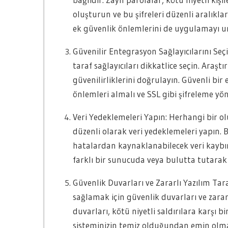
oluşturun ve bu şifreleri düzenli aralıkla
ek güvenlik önlemlerini de uygulamayı 
Güvenilir Entegrasyon Sağlayıcılarını Se
taraf sağlayıcıları dikkatlice seçin. Ara
güvenilirliklerini doğrulayın. Güvenli bir 
önlemleri almalı ve SSL gibi şifreleme yö
Veri Yedeklemeleri Yapın: Herhangi bir 
düzenli olarak veri yedeklemeleri yapın. B
hatalardan kaynaklanabilecek veri kaybın
farklı bir sunucuda veya bulutta tutarak 
Güvenlik Duvarları ve Zararlı Yazılım Ta
sağlamak için güvenlik duvarları ve zara
duvarları, kötü niyetli saldırılara karşı b
sisteminizin temiz olduğundan emin olma