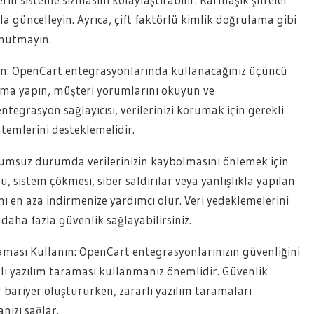
rla güncelleyin. Ayrıca, çift faktörlü kimlik doğrulama gibi
unutmayın.
çin: OpenCart entegrasyonlarında kullanacağınız üçüncü
ştırma yapın, müşteri yorumlarını okuyun ve
entegrasyon sağlayıcısı, verilerinizi korumak için gerekli
ntemlerini desteklemelidir.
olumsuz durumda verilerinizin kaybolmasını önlemek için
u, sistem çökmesi, siber saldırılar veya yanlışlıkla yapılan
ı en aza indirmenize yardımcı olur. Veri yedeklemelerini
daha fazla güvenlik sağlayabilirsiniz.
raması Kullanın: OpenCart entegrasyonlarınızın güvenliğini
rlı yazılım taraması kullanmanız önemlidir. Güvenlik
ir bariyer oluştururken, zararlı yazılım taramaları
nızı sağlar.