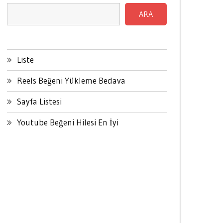
ARA
Liste
Reels Beğeni Yükleme Bedava
Sayfa Listesi
Youtube Beğeni Hilesi En İyi