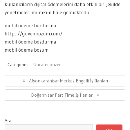
kullanıcıların dijital ödemelerini daha etkili bir şekilde
yönetmeleri mümkün hale gelmektedir.
mobil ödeme bozdurma
https://guvenbozum.com/
mobil ödeme bozdurma
mobil ödeme bozum
Categories :
Uncategorized
Yazı
gezinmesi
Previous
Afyonkarahisar Merkez Engelli İş İlanları
Post:
Next
Doğanhisar Part Time İş İlanları
Post:
Ara