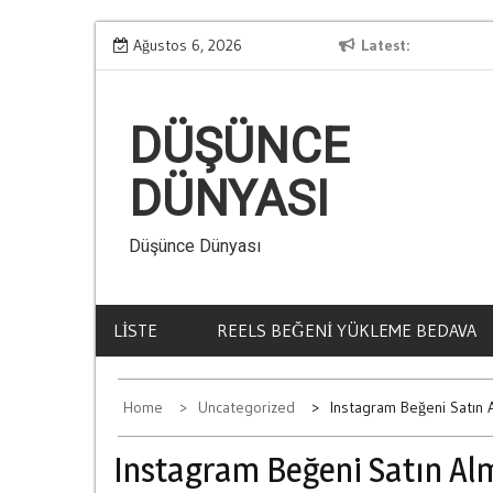
Skip
r Mi
Ağustos 6, 2026
Kumar Oynamanin Gizli Tehlikeleri
Latest
to
content
DÜŞÜNCE
DÜNYASI
Düşünce Dünyası
LISTE
REELS BEĞENI YÜKLEME BEDAVA
Home
Uncategorized
Instagram Beğeni Satın 
Instagram Beğeni Satın Al