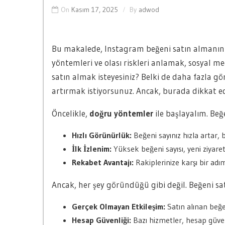
On
Kasım 17, 2025
By
adwod
Bu makalede, Instagram beğeni satın almanın a
yöntemleri ve olası riskleri anlamak, sosyal med
satın almak isteyesiniz? Belki de daha fazla gö
artırmak istiyorsunuz. Ancak, burada dikkat ed
Öncelikle,
doğru yöntemler
ile başlayalım. Beğe
Hızlı Görünürlük:
Beğeni sayınız hızla artar, 
İlk İzlenim:
Yüksek beğeni sayısı, yeni ziyaret
Rekabet Avantajı:
Rakiplerinize karşı bir adım
Ancak, her şey göründüğü gibi değil. Beğeni s
Gerçek Olmayan Etkileşim:
Satın alınan beğen
Hesap Güvenliği:
Bazı hizmetler, hesap güvenl