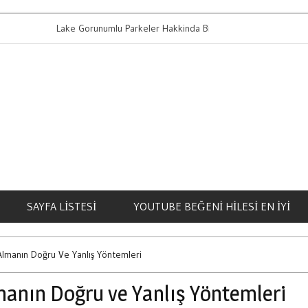
Lake Gorunumlu Parkeler Hakkinda Bilmeniz Gerekenler
Bahi
SAYFA LISTESI
YOUTUBE BEĞENI HILESI EN İYI
Almanın Doğru Ve Yanlış Yöntemleri
manın Doğru ve Yanlış Yöntemleri