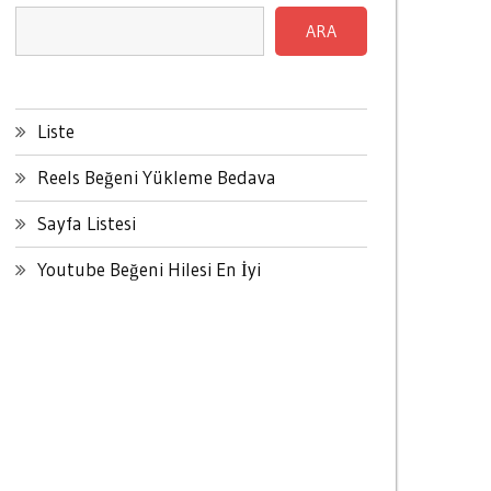
ARA
Liste
Reels Beğeni Yükleme Bedava
Sayfa Listesi
Youtube Beğeni Hilesi En İyi