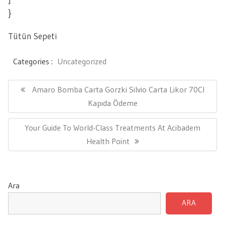
}
Tütün Sepeti
Categories :
Uncategorized
Yazı
gezinmesi
Previous
Amaro Bomba Carta Gorzki Silvio Carta Likor 70Cl
Post:
Kapıda Ödeme
Next
Your Guide To World-Class Treatments At Acibadem
Post:
Health Point
Ara
ARA