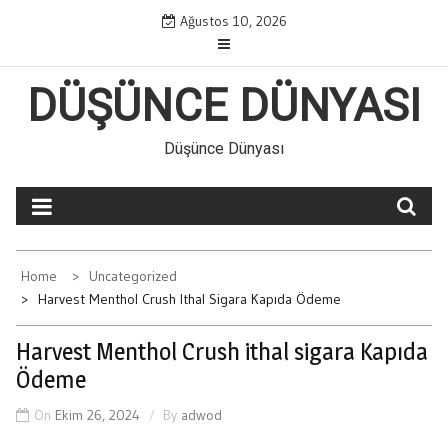
Skip
Ağustos 10, 2026
to
content
DÜŞÜNCE DÜNYASI
Düşünce Dünyası
Home
Uncategorized
Harvest Menthol Crush Ithal Sigara Kapıda Ödeme
Harvest Menthol Crush ithal sigara Kapıda
Ödeme
On
Ekim 26, 2024
By
adwod