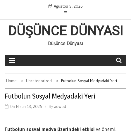
Skip
Ağustos 9, 2026
to
content
DÜŞÜNCE DÜNYASI
Düşünce Dünyası
Home
Uncategorized
Futbolun Sosyal Medyadaki Yeri
Futbolun Sosyal Medyadaki Yeri
On
Nisan 13, 2025
By
adwod
Futbolun sosyal medya üzerindeki etkisi
ve önemi,