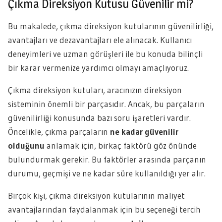
Çıkma Direksiyon Kutusu Güvenilir mi?
Bu makalede, çıkma direksiyon kutularının güvenilirliği,
avantajları ve dezavantajları ele alınacak. Kullanıcı
deneyimleri ve uzman görüşleri ile bu konuda bilinçli
bir karar vermenize yardımcı olmayı amaçlıyoruz.
Çıkma direksiyon kutuları, aracınızın direksiyon
sisteminin önemli bir parçasıdır. Ancak, bu parçaların
güvenilirliği konusunda bazı soru işaretleri vardır.
Öncelikle, çıkma parçaların
ne kadar güvenilir
olduğunu
anlamak için, birkaç faktörü göz önünde
bulundurmak gerekir. Bu faktörler arasında parçanın
durumu, geçmişi ve ne kadar süre kullanıldığı yer alır.
Birçok kişi, çıkma direksiyon kutularının maliyet
avantajlarından faydalanmak için bu seçeneği tercih