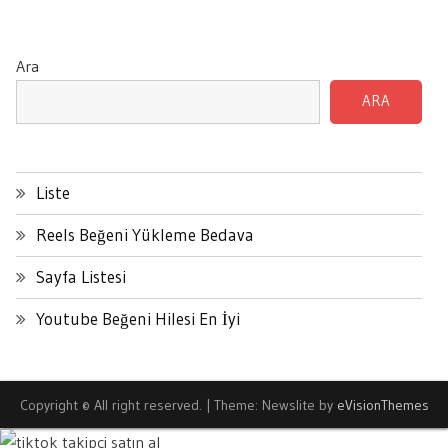
Post:
Ara
ARA
Liste
Reels Beğeni Yükleme Bedava
Sayfa Listesi
Youtube Beğeni Hilesi En İyi
Copyright © All right reserved.
|
Theme: Newslite by
eVisionThemes