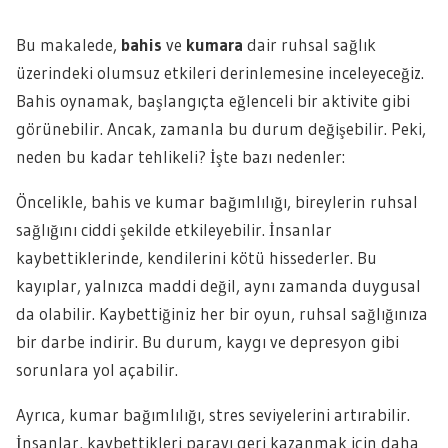
Bu makalede,
bahis
ve
kumara
dair ruhsal sağlık
üzerindeki olumsuz etkileri derinlemesine inceleyeceğiz.
Bahis oynamak, başlangıçta eğlenceli bir aktivite gibi
görünebilir. Ancak, zamanla bu durum değişebilir. Peki,
neden bu kadar tehlikeli? İşte bazı nedenler:
Öncelikle, bahis ve kumar bağımlılığı, bireylerin ruhsal
sağlığını ciddi şekilde etkileyebilir. İnsanlar
kaybettiklerinde, kendilerini kötü hissederler. Bu
kayıplar, yalnızca maddi değil, aynı zamanda duygusal
da olabilir. Kaybettiğiniz her bir oyun, ruhsal sağlığınıza
bir darbe indirir. Bu durum, kaygı ve depresyon gibi
sorunlara yol açabilir.
Ayrıca, kumar bağımlılığı, stres seviyelerini artırabilir.
İnsanlar, kaybettikleri parayı geri kazanmak için daha