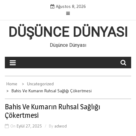
Skip
Ağustos 8, 2026
to
content
DÜŞÜNCE DÜNYASI
Düşünce Dünyası
Home
Uncategorized
Bahis Ve Kumarın Ruhsal Sağlığı Çökertmesi
Bahis Ve Kumarın Ruhsal Sağlığı
Çökertmesi
On
Eylül 27, 2025
By
adwod